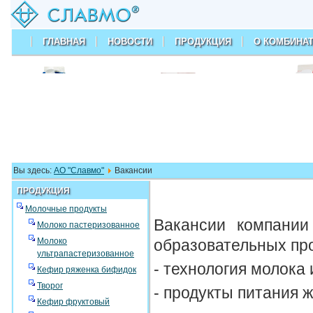
ГЛАВНАЯ
НОВОСТИ
ПРОДУКЦИЯ
О КОМБИНА
АО "Славмо"
Вы здесь:
АО "Славмо"
Вакансии
ПРОДУКЦИЯ
Молочные продукты
Вакансии компании
Молоко пастеризованное
Молоко
образовательных пр
ультрапастеризованное
- технология молока
Кефир ряженка бифидок
Творог
- продукты питания 
Кефир фруктовый