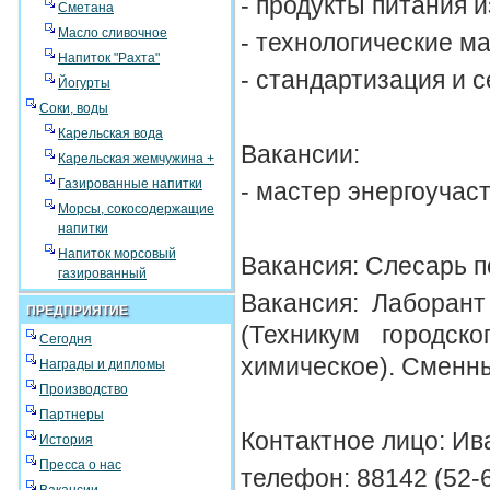
- продукты питания и
Сметана
Масло сливочное
- технологические м
Напиток "Рахта"
- стандартизация и 
Йогурты
Соки, воды
Карельская вода
Вакансии:
Карельская жемчужина +
Газированные напитки
- мастер энергоучаст
Морсы, сокосодержащие
напитки
Напиток морсовый
Вакансия: Слесарь п
газированный
Вакансия: Лаборант
ПРЕДПРИЯТИЕ
(Техникум городск
Сегодня
химическое). Сменн
Награды и дипломы
Производство
Партнеры
Контактное лицо: И
История
Пресса о нас
телефон: 88142 (52-