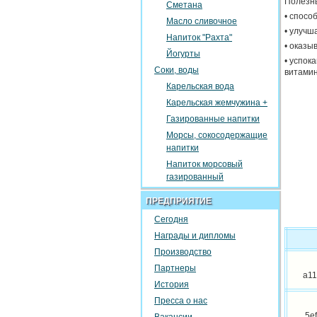
Полезны
Сметана
• спосо
Масло сливочное
• улучш
Напиток "Рахта"
• оказы
Йогурты
• успок
Соки, воды
витамин
Карельская вода
Карельская жемчужина +
Газированные напитки
Морсы, сокосодержащие
напитки
Напиток морсовый
газированный
ПРЕДПРИЯТИЕ
Сегодня
Награды и дипломы
Производство
Партнеры
a11
История
Пресса о нас
5e