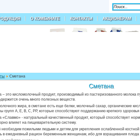
РОДУКЦИЯ
О КОМБИНАТЕ
КОНТАКТЫ
АКЦИОНЕРАМ
кты
Сметана
Сметана
 – это кисломолочный продукт, производимый из пастеризованного молока пу
одержится очень много полезных веществ.
олочного жира, в сметане есть еще белки, молочный сахар, органические кис
ы групп А, Е, В, С, РР, которые способствуют поддержанию крепкого здоровья
 «Славмо» - натуральный качественный продукт, который способствует нор
орно влияет на пищеварительную систему.
 необходим пожилыми людьми и детям для укрепления ослабленной костной 
ь в ежедневный рацион беременным женщинам, ибо для взращивания плода 