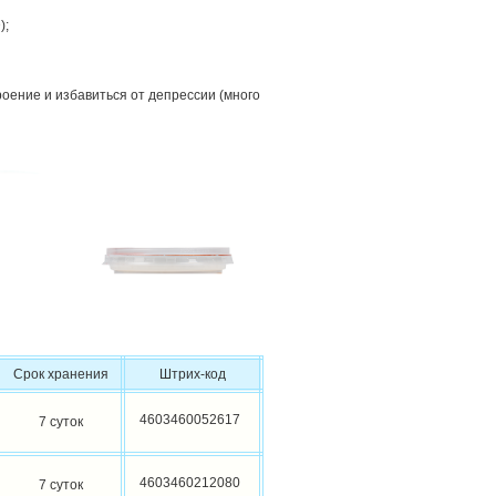
);
роение и избавиться от депрессии (много
Срок хранения
Штрих-код
4603460052617
7 суток
4603460212080
7 суток