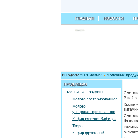
ГЛАВНАЯ
НОВОСТИ
П
АО "Славмо"
Вы здесь:
АО "Славмо"
Молочные проду
ПРОДУКЦИЯ
Молочные продукты
Сметана
В ней с
Молоко пастеризованное
Кроме м
Молоко
витамин
ультрапастеризованное
Сметана
Кефир ряженка бифидок
благотв
Творог
Кальций
включит
Кефир фруктовый