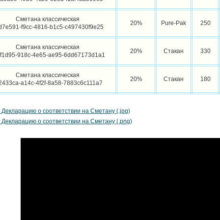
Сметана классическая
20%
Pure-Pak
250
d7e591-f9cc-4816-b1c5-c497430f9e25
Сметана классическая
20%
Стакан
330
f1d95-918c-4e65-ae95-6dd67173d1a1
Сметана классическая
20%
Стакан
180
2433ca-a14c-4f2f-8a58-7883c6c111a7
 Декларацию о соответствии на Сметану (.jpg)
 Декларацию о соответствии на Сметану (.png)