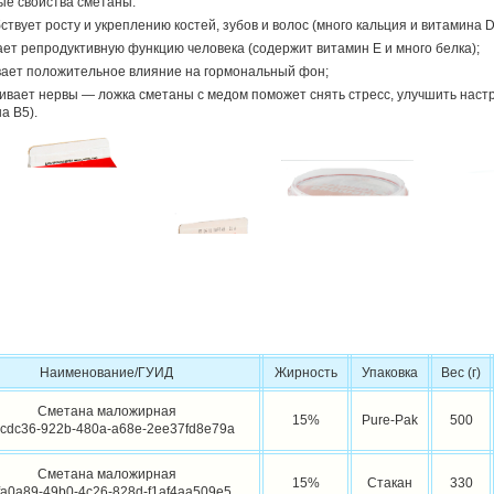
е свойства сметаны:
бствует росту и укреплению костей, зубов и волос (много кальция и витамина D
ает репродуктивную функцию человека (содержит витамин Е и много белка);
вает положительное влияние на гормональный фон;
аивает нервы — ложка сметаны с медом поможет снять стресс, улучшить наст
а B5).
Наименование/ГУИД
Жирность
Упаковка
Вес (г)
Сметана маложирная
15%
Pure-Pak
500
cdc36-922b-480a-a68e-2ee37fd8e79a
Сметана маложирная
15%
Стакан
330
fa0a89-49b0-4c26-828d-f1af4aa509e5